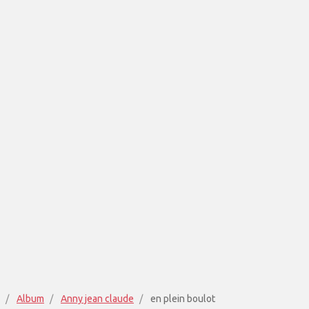
Album
Anny jean claude
en plein boulot