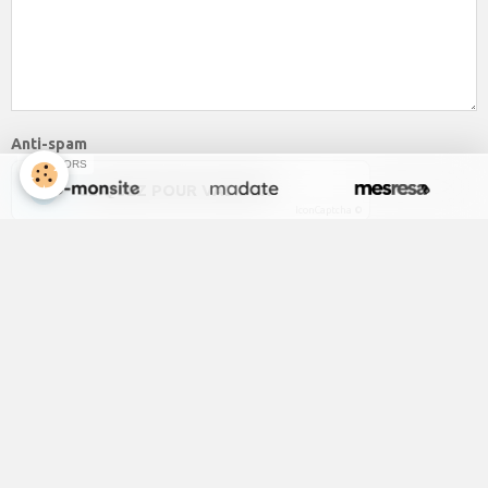
Anti-spam
SPONSORS
CLIQUEZ POUR VALIDER
IconCaptcha ©
Ajouter
Menu
réservation en ligne avec mesresa
Descriptif Chambre
Informations
information en cas d'absence